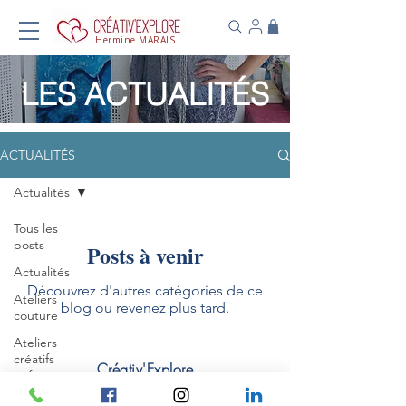
Hermine MARAIS
LES ACTUALITÉS
ACTUALITÉS
Actualités
Tous les
posts
Posts à venir
Actualités
Découvrez d'autres catégories de ce
Ateliers
blog ou revenez plus tard.
couture
Ateliers
créatifs
Créativ'Explore
enfants
Avenue de Verdun
Ateliers