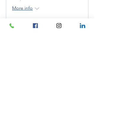
More info
Inscription close
RSVP Closed
Vive le Printemps ! -
Atelier créatif enfants
Wed, Mar 18