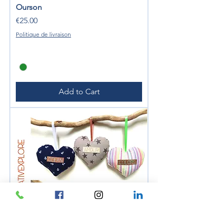
Ourson
Price
€25.00
Politique de livraison
Add to Cart