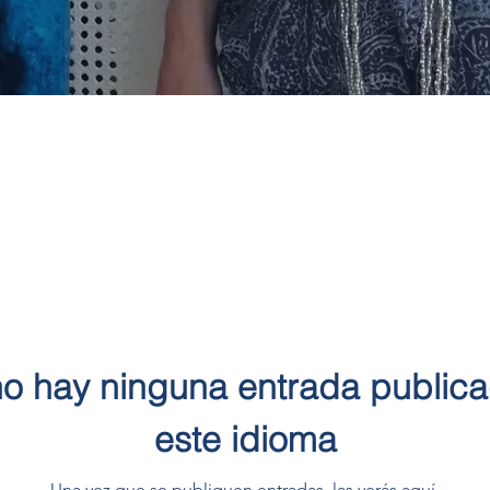
o hay ninguna entrada public
este idioma
Una vez que se publiquen entradas, las verás aquí.