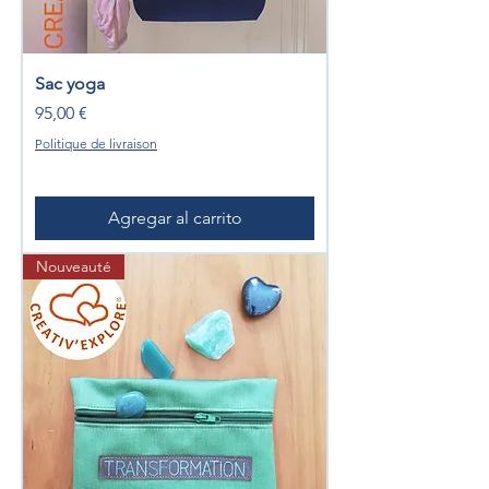
Sac yoga
Precio
95,00 €
Politique de livraison
Agregar al carrito
Nouveauté