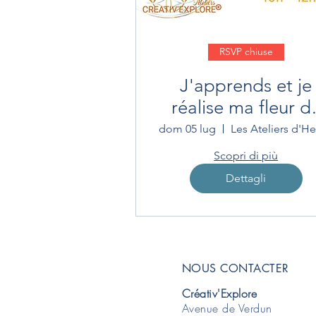
RSVP chiuse
J'apprends et je
réalise ma fleur d
Vie
dom 05 lug
Les Ateliers d'He
Scopri di più
Dettagli
NOUS CONTACTER
Créativ'Explore
Avenue de Verdun