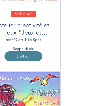
RSVP chiuse
Atelier créativité et
jeux "Jeux et
découvertes"
mer 09 ott
Le Spot
Scopri di più
Dettagli