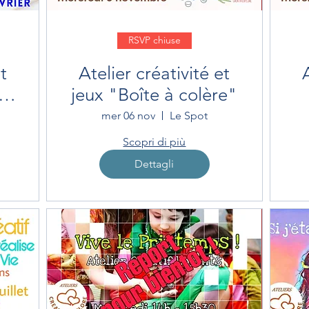
RSVP chiuse
t
Atelier créativité et
ns
jeux "Boîte à colère"
mer 06 nov
Le Spot
Scopri di più
Dettagli