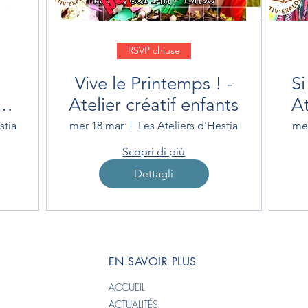
RSVP chiuse
Vive le Printemps ! -
Si
e
Atelier créatif enfants
At
stia
mer 18 mar
Les Ateliers d'Hestia
me
Scopri di più
Dettagli
EN SAVOIR PLUS
ACCUEIL
ACTUALITÉS