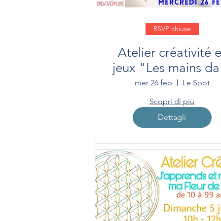
RSVP chiuse
Atelier créativité e
jeux "Les mains da
la terre"
mer 26 feb
Le Spot
Scopri di più
Dettagli