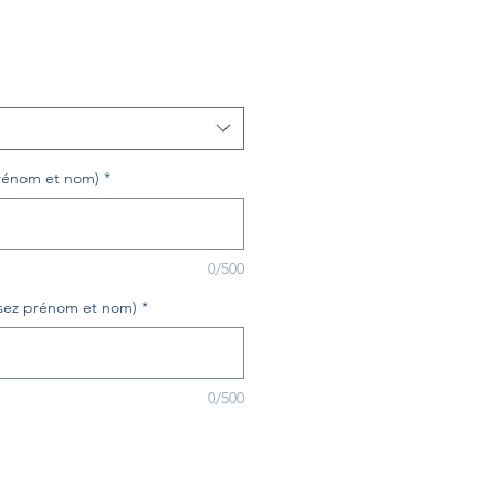
Prezzo
scontato
 prénom et nom)
*
0/500
cisez prénom et nom)
*
0/500