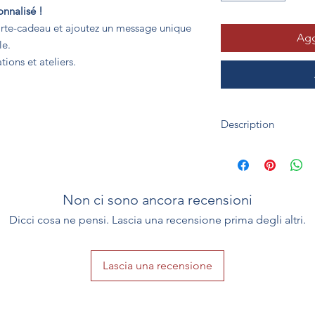
onnalisé !
arte-cadeau et ajoutez un message unique
Agg
le.
tions et ateliers.
Description
Offrez une création u
Le présent idéal pour 
Noël, la fête des mèr
etc...
Non ci sono ancora recensioni
Validité :
6
mois à com
Dicci cosa ne pensi. Lascia una recensione prima degli altri.
Coordonnées
Créativ'Explore - H
Avenue de Verdun, 0
Lascia una recensione
Tél : (+33) 06 03 89 00
E-mail : creativexpl
Facebook : @Créativ
Instagram : @creativ