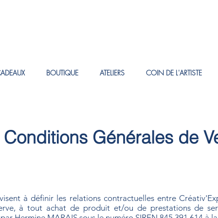
CADEAUX
BOUTIQUE
ATELIERS
COIN DE L'ARTISTE
 Conditions Générales de V
sent à définir les relations contractuelles entre Créativ'Ex
éserve, à tout achat de produit et/ou de prestations de se
ée par Hermine MARAIS sous le numéro SIREN 845 391 614 à 