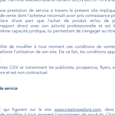
'une prestation de service à travers le présent site impliq
 de vente dont l’acheteur reconnaît avoir pris connaissanc
déclare d’une part que l’achat de produit et/ou de pr
apport direct avec son activité professionnelle et est li
 pleine capacité juridique, lui permettant de s’engager au tit
bilité de modifier à tout moment ces conditions de ventes
orer l’utilisation de son site. De ce fait, les conditions app
.
tes CGV et notamment les publicités, prospectus, flyers, et
ore et est non contractuel.
de service
 qui figurent sur le site
www.creativexplore.com
, dans
t de modifier à tout moment l’assortiment de produits. Chaq