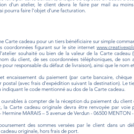
ion d'un atelier, le client devra le faire par mail au moin
 pourra faire l’objet d’une facturation.
 une Carte cadeau pour un tiers bénéficiaire sur simple comm
s coordonnées figurant sur le site internet
www.creativexpl
l’atelier souhaité ou bien de la valeur de la Carte cadeau (l
énom du client, de ses coordonnées téléphoniques, de son a
 pour responsable du défaut de livraison), ainsi que le nom et
et encaissement du paiement (par carte bancaire, chèque 
 postal (avec frais d'expédition suivant la destination). Le ti
n indiquant le code mentionné au dos de la Carte cadeau.
 ouvrables à compter de la réception du paiement du client est
 la Carte cadeau originale devra être renvoyée par voie p
re – Hermine MARAIS – 5 avenue de Verdun - 06500 MENTON -
boursement des sommes versées par le client dans un dél
cadeau originale, hors frais de port.