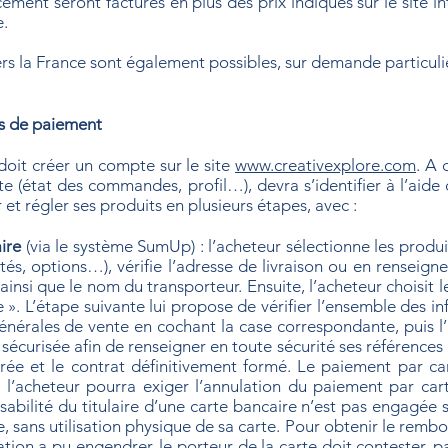
acement seront facturés en plus des prix indiqués sur le site i
e.
s la France sont également possibles, sur demande particuli
s de paiement
oit créer un compte sur le site
www.creativexplore.com
. A 
état des commandes, profil…), devra s’identifier à l’aide 
t régler ses produits en plusieurs étapes, avec :
ire
(via le système SumUp) : l’acheteur sélectionne les produ
tés, options…), vérifie l’adresse de livraison ou en renseigne
, ainsi que le nom du transporteur. Ensuite, l’acheteur choisit
. L’étape suivante lui propose de vérifier l’ensemble des i
énérales de vente en cochant la case correspondante, puis l’
ce sécurisée afin de renseigner en toute sécurité ses références
ée et le contrat définitivement formé. Le paiement par car
ci, l’acheteur pourra exiger l’annulation du paiement par ca
sabilité du titulaire d’une carte bancaire n’est pas engagée
, sans utilisation physique de sa carte. Pour obtenir le rem
ation a pu engendrer, le porteur de la carte doit contester, p