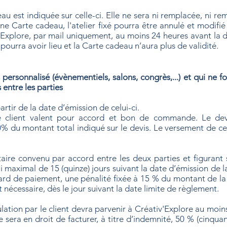
au est indiquée sur celle-ci. Elle ne sera ni remplacée, ni r
une Carte cadeau, l'atelier fixé pourra être annulé et modifi
v'Explore, par mail uniquement, au moins 24 heures avant la 
urra avoir lieu et la Carte cadeau n’aura plus de validité.
 personnalisé (évènementiels, salons, congrès,...) et qui ne f
 entre les parties
partir de la date d’émission de celui-ci.
e client valent pour accord et bon de commande. Le dev
du montant total indiqué sur le devis. Le versement de ce
ire convenu par accord entre les deux parties et figurant s
 maximal de 15 (quinze) jours suivant la date d’émission de l
ard de paiement, une pénalité fixée à 15 % du montant de la
t nécessaire, dès le jour suivant la date limite de règlement.
tion par le client devra parvenir à Créativ'Explore au moins 
e sera en droit de facturer, à titre d’indemnité, 50 % (cinqu