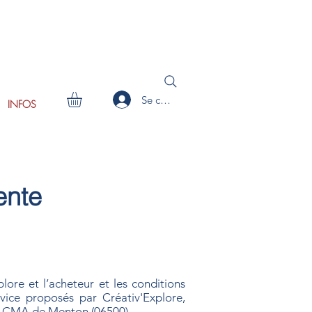
Se connecter
INFOS
ente
plore et l’acheteur et les conditions
rvice proposés par Créativ'Explore,
la CMA de Menton (06500).