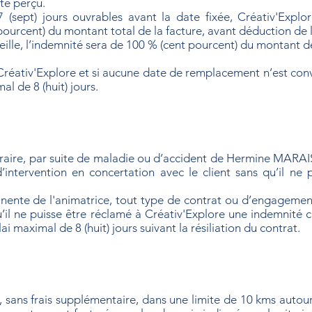
te perçu.
 7 (sept) jours ouvrables avant la date fixée, Créativ'Explor
pourcent) du montant total de la facture, avant déduction de
veille, l’indemnité sera de 100 % (cent pourcent) du montant d
e Créativ'Explore et si aucune date de remplacement n’est con
l de 8 (huit) jours.
aire, par suite de maladie ou d’accident de Hermine MARAIS,
’intervention en concertation avec le client sans qu’il ne
ente de l'animatrice, tout type de contrat ou d’engagement
 qu’il ne puisse être réclamé à Créativ'Explore une indemnit
ai maximal de 8 (huit) jours suivant la résiliation du contrat.
é, sans frais supplémentaire, dans une limite de 10 kms auto