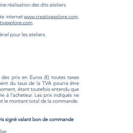
ne réalisation des dits ateliers.
ite internet
www.creativexplore.com
.
tivexplore.com
.
iel pour les ateliers.
t des prix en Euros (€) toutes taxes
ent du taux de la TVA pourra être
t moment, étant toutefois entendu que
e à l’acheteur. Les prix indiqués ne
ant le montant total de la commande.
devis signé valant bon de commande
ier.