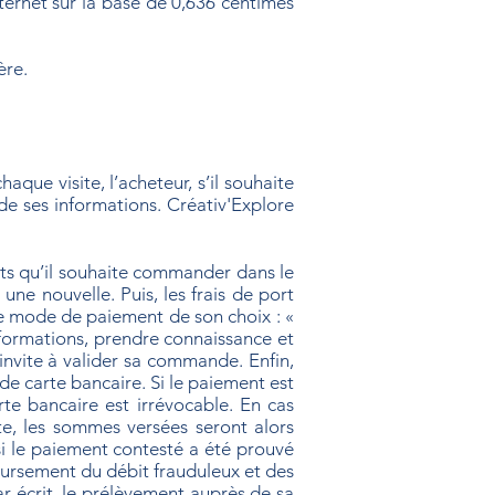
nternet sur la base de 0,636 centimes
ère.
chaque visite, l’acheteur, s’il souhaite
de ses informations. Créativ'Explore
its qu’il souhaite commander dans le
 une nouvelle. Puis, les frais de port
 le mode de paiement de son choix : «
nformations, prendre connaissance et
invite à valider sa commande. Enfin,
 de carte bancaire. Si le paiement est
te bancaire est irrévocable. En cas
rte, les sommes versées seront alors
 si le paiement contesté a été prouvé
boursement du débit frauduleux et des
ar écrit, le prélèvement auprès de sa