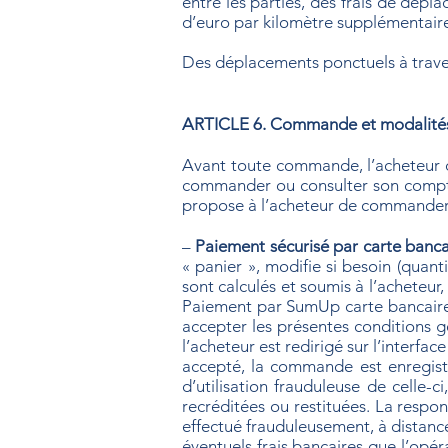
entre les parties, des frais de dépl
d’euro par kilomètre supplémentair
Des déplacements ponctuels à traver
ARTICLE 6. Commande et modalité
Avant toute commande, l’acheteur d
commander ou consulter son compte (
propose à l’acheteur de commander e
–
Paiement sécurisé par carte banca
« panier », modifie si besoin (quanti
sont calculés et soumis à l’acheteur
Paiement par SumUp carte bancaire »
accepter les présentes conditions g
l’acheteur est redirigé sur l’interfa
accepté, la commande est enregistr
d’utilisation frauduleuse de celle-
recréditées ou restituées. La respon
effectué frauduleusement, à distance
éventuels frais bancaires que l’opér