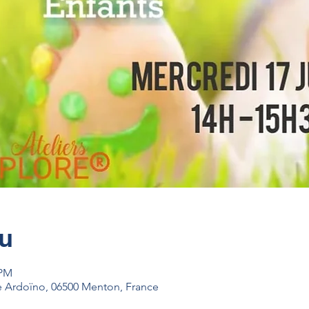
eu
 PM
ue Ardoïno, 06500 Menton, France