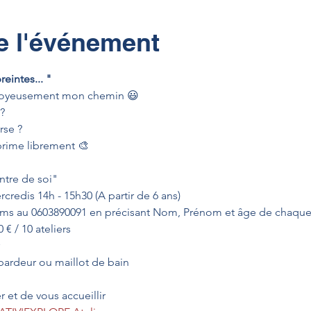
e l'événement
eintes... " 
joyeusement mon chemin 😃



se ?

ntre de soi" 

credis 14h - 15h30 (A partir de 6 ans)

 sms au 0603890091 en précisant Nom, Prénom et âge de chaque e
 € / 10 ateliers

bardeur ou maillot de bain
