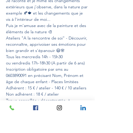
Je raconte et je mime les changements 
extérieurs que j'observe, dans la nature par 
exemple 🍂🍁 et les changements que je 
vis à l'intérieur de moi...

Puis je m'amuse avec de la peinture et des 
éléments de la nature 🎨 

Ateliers "A la rencontre de soi" - Découvrir, 
reconnaître, apprivoiser ses émotions pour 
bien grandir et s'épanouir 😃🌸

Tous les mercredis 14h - 15h30

ou vendredis 17h-18h30 (A partir de 6 ans)

Inscription obligatoire par sms au 
0603890091 en précisant Nom, Prénom et 
âge de chaque enfant - Places limitées

Adhérent : 15 € / atelier - 140 € / 10 ateliers

Non adhérent : 18 € / atelier

Tenue conseillée : décontractée, à 
l'épreuve de la peinture 😉

MATERIEL FOURNI

Au plaisir de vous rencontrer et de vous 
 pour 
Atelier Créatif Enfants "Vive 