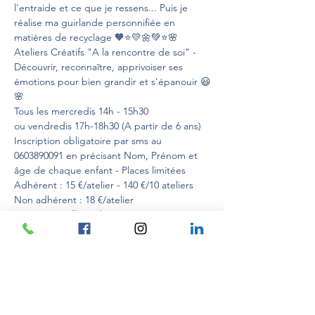
l'entraide et ce que je ressens... Puis je 
réalise ma guirlande personnifiée en 
matières de recyclage 🧡⭐💛🌼💚⭐🌸

Ateliers Créatifs "A la rencontre de soi" - 
Découvrir, reconnaître, apprivoiser ses 
émotions pour bien grandir et s'épanouir 😃
🌸

Tous les mercredis 14h - 15h30

ou vendredis 17h-18h30 (A partir de 6 ans)

Inscription obligatoire par sms au 
0603890091 en précisant Nom, Prénom et 
âge de chaque enfant - Places limitées

Adhérent : 15 €/atelier - 140 €/10 ateliers

Non adhérent : 18 €/atelier

Tenue conseillée : décontractée, à 
l'épreuve de la peinture 😉

MATERIEL FOURNI

Au plaisir de vous rencontrer et de vous 
Hermine MARAIS
 pour 
CREATIV'EXPLORE 
Ateliers 