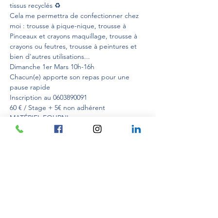
tissus recyclés ♻️

Cela me permettra de confectionner chez 
moi : trousse à pique-nique, trousse à 
Pinceaux et crayons maquillage, trousse à 
crayons ou feutres, trousse à peintures et 
bien d'autres utilisations... 

Dimanche 1er Mars 10h-16h

Chacun(e) apporte son repas pour une 
pause rapide

Inscription au 0603890091

60 € / Stage + 5€ non adhérent

MATÉRIEL FOURNI

Au plaisir de vous rencontrer et de vous 
Hermine MARAIS
 pour 
CRÉATIV'EXPLORE
⚠️ Ateliers à visée personnelle et non à but 
professionnel.  