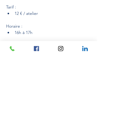
Tarif :
12 € / atelier
Horaire :
16h à 17h
Lieu : 
Afficher plus
Partager cet événement
Créativ'Explore