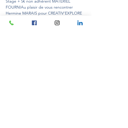
Stage + 5€ non adhérent MATERIEL 
FOURNIAu plaisir de vous rencontrer 
Hermine MARAIS pour CREATIV'EXPLORE 
AteliersAteliers à visée personnelle et non à 
but professionnel.
Partager cet événement
Créativ'Explore
Avenue de Verdun
06500 MENTON
(+33)
06 03 89 00 91
© 2019/2026 - Créativ'Explore® - Tous droits réservés