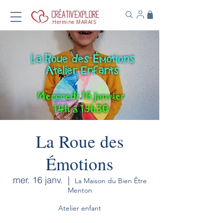
Hermine MARAIS
La Roue des
Émotions
mer. 16 janv.
  |  
La Maison du Bien Être
Menton
Atelier enfant