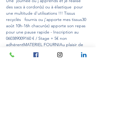
Une  journée où j'apprends et je réalise 
des sacs à cordon(s) ou à élastique  pour 
une multitude d'utilisations !!! Tissus 
recyclés   fournis ou j'apporte mes tissus30 
août 10h-16h chacun(e) apporte son repas 
pour une pause rapide - Inscription au 
060389009160 € / Stage + 5€ non 
adhérentMATERIEL FOURNIAu plaisir de 
vous rencontrer et de vous accueillir
Hermine MARAIS
 pour 
CRÉATIV'EXPLORE
⚠️ Ateliers à visée personnelle et non à but 
professionnel.  
Partager cet événement