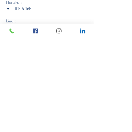
Horaire :
10h à 16h
Lieu : 
Mostra di più
Condividi questo evento
Créativ'Explore
Avenue de Verdun
06500 MENTON
(+33)
06 03 89 00 91