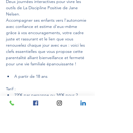
Deux journées interactives pour vivre les 
outils de La Discipline Positive de Jane 
Nelsen.
Accompagner ses enfants vers l'autonomie 
avec confiance et estime d'eux-même 
grâce à vos encouragements, votre cadre 
juste et rassurant et le lien que vous 
renouvelez chaque jour avec eux : voici les 
clefs essentielles que vous propose cette 
parentalité alliant bienveillance et fermeté 
pour une vie familiale épanouissante !
A partir de 18 ans
Tarif : 
220€ par personne ou 340€ pour 2 
membres de la même famille
Mostra di più